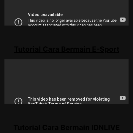
Tutorial Cara Bermain E-Sport
Tutorial Cara Bermain IDNLIVE