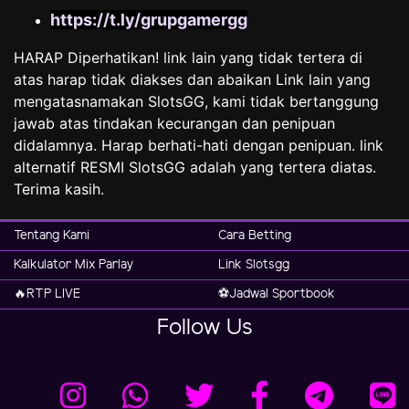
https://t.ly/grupgamergg
HARAP Diperhatikan! link lain yang tidak tertera di
atas harap tidak diakses dan abaikan Link lain yang
mengatasnamakan SlotsGG, kami tidak bertanggung
jawab atas tindakan kecurangan dan penipuan
didalamnya. Harap berhati-hati dengan penipuan. link
alternatif RESMI SlotsGG adalah yang tertera diatas.
Terima kasih.
Tentang Kami
Cara Betting
Kalkulator Mix Parlay
Link Slotsgg
🔥RTP LIVE
⚽️Jadwal Sportbook
Follow Us