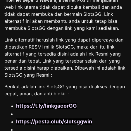
internet seperti Nawala, Internet Positif menjadikan
web link utama tidak dapat dibuka kembali dan anda
tidak dapat membuka dan bermain SlotsGG. Link
alternatif ini akan membantu anda untuk tetap bisa
membuka SlotsGG dengan link yang kami sediakan.
Link alternatif haruslah link yang dapat dipercaya dan
dipastikan RESMI milik SlotsGG, maka dari itu link
alternatif yang tersedia disini adalah link Resmi yang
benar dan tepat. Link yang tersebar selain dari yang
tersedia disini harap diabaikan. Dibawah ini adalah link
SlotsGG yang Resmi :
Berikut adalah link SlotsGG yang bisa di akses dengan
cepat, aman, dan anti blokir :
https://t.ly/linkgacorGG
https://pesta.club/slotsggwin